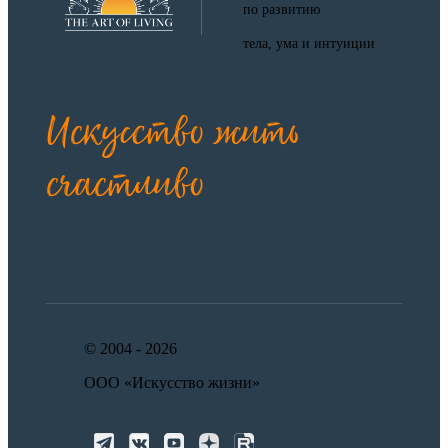
по развитию
тела, ума и интуиции
Искусство жить
счастливо
© 2004 -
2026
ООО «Искусство жизни»