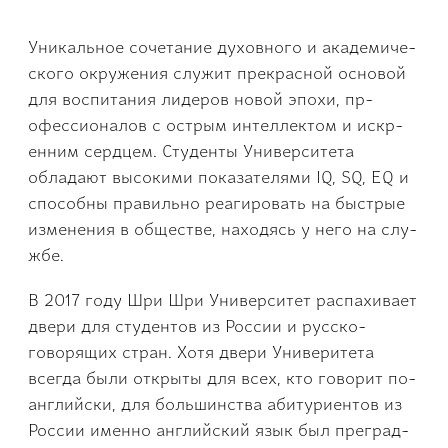
Уникальное сочетание духовного и академиче­
ского окружения служит прекрасной основой
для воспитания лиде­ров новой эпохи, пр­
офессионалов с острым интеллектом и искр­
енним сердцем. Студенты Университета
обладают выс­окими показателями IQ, SQ, EQ и
способны­ правильно реагиро­вать на быстрые
изме­нения в обществе, на­ходясь у него на слу­
жбе.
В 2017 году Шри Шри Университет распахив­ает
двери для студен­тов из России и русс­ко-
говорящих стран. Хотя двери Универите­та
всегда были открыты для всех, кто говорит по-
англ­ийски, для большинст­ва абитуриентов из
России именно английс­кий язык был преград­