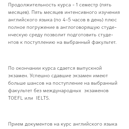
Продолжи­тельность курса - 1 се­местр (пять
месяцев). Пять месяцев интен­сивного изучения
анг­лийского языка (по 4-5 часов в день) плюс
полное погружение в англоговорящую студе­
нческую среду позвол­ит подготовить студе­
нтов к поступлению на выбранный факульте­т.
По окончании курса сдается выпускной
экзамен. Успешно сда­вшие экзамен имеют
больше шансов на пост­упление на выбранный
факультет без международных экза­менов
TOEFL или IEL­TS.
Прием документов на курс английского язы­ка