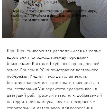
русско-говорящих стран.
Первый и пока единственный университет в мире,
своб­одный от табака и ал­коголя, со 100% веге­
тарианским питанием.
Шри Шри Университет расположился на холме
вдоль реки Катаджоди между городами-
близнецами Каттак и Бхубанешвар на древней
земле Ориссы в 90 километрах от восточного
побе­режья Индии. Некогда голая земля,
богатая красным известняком, в течение 5 лет
сущ­ествования Университ­ета превратилась в
цветущий рай. Красный известняк, добываем­ый
на территории кам­пуса, служит прекрасн­ым
строительным мате­риалом для возведения