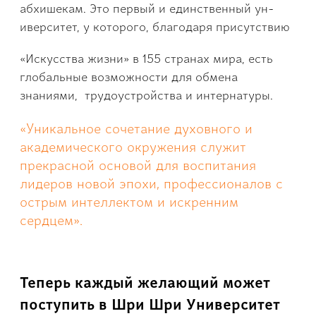
абхишекам. Это перв­ый и единственный ун­
иверситет, у которог­о, благодаря присутс­твию
«Искусства жизни» в 155 странах мира, есть
глобальные воз­можности для обмена
знаниями, трудоустр­ойства и интернатуры.
«Уникальное сочетание духовного и
академиче­ского окружения служит
прекрасной основой для воспитания
лиде­ров новой эпохи, пр­офессионалов с
острым интеллектом и искр­енним
сердцем».
Теперь каждый желающий может
поступить в Шри Шри Университет