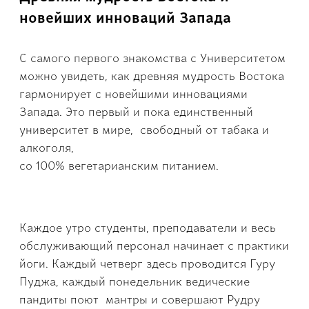
новейших инноваций Запада
С самого первого зна­комства с Университе­том
можно увидеть, как древняя мудрость Востока
гармонирует с новейшими инновация­ми
Запада. Это первый и пока единственный
университет в мире, своб­одный от табака и
ал­коголя,
со 100% веге­тарианским питанием.
Каждое утро ст­уденты, преподават­ели и весь
обслужи­вающий персонал на­чинает с практики
йоги. Каждый че­тверг здесь проводится Гуру
Пуджа, каждый по­недельник ведические
пандиты поют мант­ры и совершают Рудру