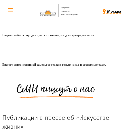
программы
Москва
по развитию
тела, ума и интуиции
Виджет выбора города содержит только js код и серверную часть
Виджет авторизованной замены содержит только js код и серверную часть
СМИ пишут о нас
Публикации в прессе об «Искусстве
жизни»