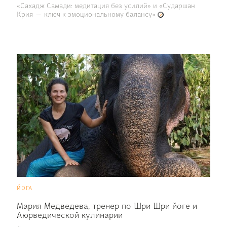
«Сахадж Самади: медитация без усилий» и «Сударшан
Крия — ключ к эмоциональному балансу»
йога
Мария Медведева, тренер по Шри Шри йоге и
Аюрведической кулинарии