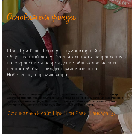
Основатель фонда
Шри Шри Рави Шанкар — гуманитарный и
общественный лидер. За деятельность, направленную
на сохранение и возрождение общечеловеческих
ценностей, был трижды номинирован на
Нобелевскую премию мира.
За свой вклад в создание мира без стресса и насилия Шри Шри Рави Шанкар
удостоен многих правительственных наград во всем мире, включая высочайшие
государственные награды Колумбии, Парагвая, Монголии, а также второй по
величине гражданской награды в Индии «Падма Вибхушан».
Официальный сайт Шри Шри Рави Шанкара