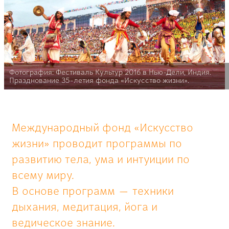
Фотография: Фестиваль Культур 2016 в Нью-Дели, Индия.
Празднование 35-летия фонда «Искусство жизни».
Международный фонд «Искусство
жизни» проводит программы по
развитию тела, ума и интуиции по
всему миру.
В основе программ — техники
дыхания, медитация, йога и
ведическое знание.